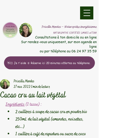
​Priscilla Mendes – Naturopathe énergéticienne
NATUROPATHE CERTIFIÉE OMNES et FENA
​Consultations à ton domicile ou en ligne
Sur rendez-vous uniquement, sur mon agenda en
ligne
ou par téléphone au
06 24 97 35 59
👋🏻 Je t'aide ☺️ Réserve ici 20 minutes offertes au téléphone.
Priscilla Mendes
27 nov. 2022
1 min de lecture
Cacao cru au lait végétal
Ingrédients
 (1 tasse) :
2 cuillères à soupe de cacao cru en poudre bio
250mL de lait végétal (amandes, noisettes, 
etc...)
1 cuillère à café de rapadura ou sucre de coco 