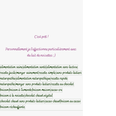
C'est prêt !
Personnellement je l'affectionne particulièrement avec 
du lait de noisettes ;)
alimentation saine
alimentation santé
alimentation sans lactose
recette facile
manger sainement
recette simple
sans produits laitiers
naturopathie
alimentation naturopathique
recette rapide
naturopathe
manger sans produits laitiers
recette au chocolat
boisson
boisson à l'amande
boisson maison
cacao cru
boisson à la noisette
chocolat chaud végétal
chocolat chaud sans produits laitiers
cacao chaud
boisson au cacao
boisson réchauffante