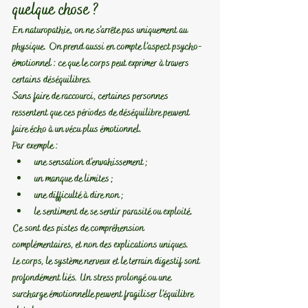
quelque chose ?
En naturopathie, on ne s’arrête pas uniquement au 
physique. On prend aussi en compte l’aspect psycho-
émotionnel : ce que le corps peut exprimer à travers 
certains déséquilibres.
Sans faire de raccourci, certaines personnes 
ressentent que ces périodes de déséquilibre peuvent 
faire écho à un vécu plus émotionnel.
Par exemple :
une sensation d’envahissement ;
un manque de limites ;
une difficulté à dire non ;
le sentiment de se sentir parasité ou exploité.
Ce sont des pistes de compréhension 
complémentaires, et non des explications uniques.
Le corps, le système nerveux et le terrain digestif sont 
profondément liés. Un stress prolongé ou une 
surcharge émotionnelle peuvent fragiliser l’équilibre 