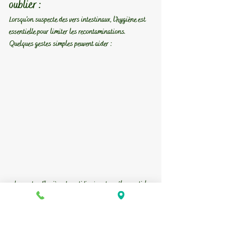
oublier :
Lorsqu’on suspecte des vers intestinaux, l’hygiène est 
essentielle pour limiter les recontaminations.
Quelques gestes simples peuvent aider :
Les gestes d’hygiène du quotidien jouent un rôle essentiel 
lorsqu’on suspecte des vers intestinaux : lavage des mains, 
linge propre, ongles courts et fruits et légumes bien lavés 
aident à limiter les recontaminations.