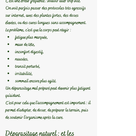
C’est une erreur fréquente : vouloir aller trop vite.
On voit parfois passer des protocoles très agressifs 
sur internet, avec des plantes fortes, des doses 
élevées, ou des cures longues sans accompagnement.
Le problème, c’est que le corps peut réagir :
fatigue plus marquée,
maux de tête,
inconfort digestif,
nausées,
transit perturbé,
irritabilité,
sommeil encore plus agité.
Un déparasitage mal préparé peut devenir plus fatigant 
qu’aidant.
C’est pour cela que l’accompagnement est important : il 
permet d’adapter, de doser, de préparer le terrain, puis 
de soutenir l’organisme après la cure.
Déparasitage naturel : et les 