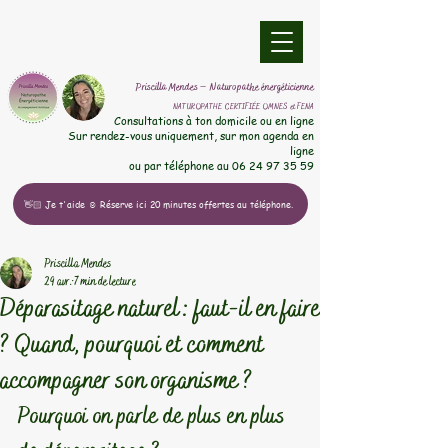
​Priscilla Mendes – Naturopathe énergéticienne
NATUROPATHE CERTIFIÉE OMNES et FENA
​Consultations à ton domicile ou en ligne
Sur rendez-vous uniquement, sur mon agenda en
ligne
ou par téléphone au
06 24 97 35 59
👋🏻 Je t'aide ☺️ Réserve ici 20 minutes offertes au téléphone.
Priscilla Mendes
29 avr.
7 min de lecture
Déparasitage naturel : faut-il en faire
? Quand, pourquoi et comment
accompagner son organisme ?
Pourquoi on parle de plus en plus 