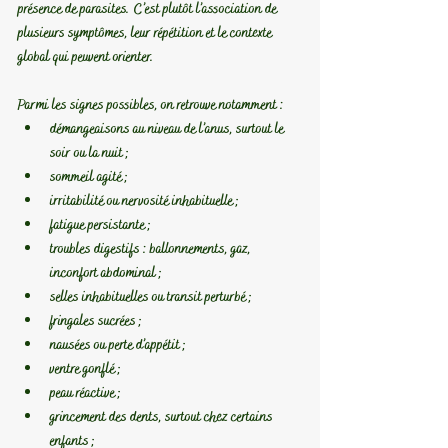
présence de parasites. 
C’est plutôt l’association de 
plusieurs symptômes, leur répétition et le contexte 
global qui peuvent orienter.
Parmi les signes possibles, on retrouve notamment :
démangeaisons au niveau de l’anus, surtout le 
soir ou la nuit ;
sommeil agité ;
irritabilité ou nervosité inhabituelle ;
fatigue persistante ;
troubles digestifs : ballonnements, gaz, 
inconfort abdominal ;
selles inhabituelles ou transit perturbé ;
fringales sucrées ;
nausées ou perte d’appétit ;
ventre gonflé ;
peau réactive ;
grincement des dents, surtout chez certains 
enfants ;