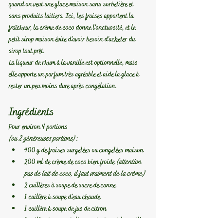
quand on veut une glace maison sans sorbetière et 
sans produits laitiers. Ici, les fraises apportent la 
fraîcheur, la crème de coco donne l’onctuosité, et le 
petit sirop maison évite d’avoir besoin d’acheter du 
sirop tout prêt.
La liqueur de rhum à la vanille est optionnelle, mais 
elle apporte un parfum très agréable et aide la glace à 
rester un peu moins dure après congélation.
Ingrédients
Pour environ 4 portions 
(ou 2 généreuses portions)
 :
400 g de fraises surgelées ou congelées maison
200 ml de crème de coco bien froide 
(attention 
pas de lait de coco, il faut vraiment de la crème)
2 cuillères à soupe de sucre de canne
1 cuillère à soupe d’eau chaude
1 cuillère à soupe de jus de citron