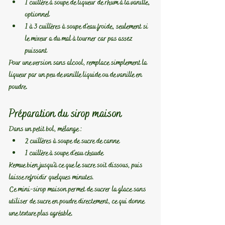
1 cuillère à soupe de liqueur de rhum à la vanille, 
optionnel
1 à 3 cuillères à soupe d’eau froide, seulement si 
le mixeur a du mal à tourner car pas assez 
puissant
Pour une version sans alcool, remplace simplement la 
liqueur par un peu de vanille liquide ou de vanille en 
poudre.
Préparation du sirop maison
Dans un petit bol, mélange :
2 cuillères à soupe de sucre de canne
1 cuillère à soupe d’eau chaude
Remue bien jusqu’à ce que le sucre soit dissous, puis 
laisse refroidir quelques minutes.
Ce mini-sirop maison permet de sucrer la glace sans 
utiliser de sucre en poudre directement, ce qui donne 
une texture plus agréable.