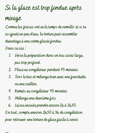
Si la glace est trop fondue après 
mixage
Comme les fraises ont eu le temps de ramollir et si tu 
as ajouté un peu d’eau, la texture peut ressembler 
davantage à une crème glacée fondue.
Dans ce cas :
Verse la préparation dans un bac assez large, 
pas trop profond.
Place au congélateur pendant 45 minutes.
Sors le bac et mélange bien avec une fourchette 
ou une cuillère.
Remets au congélateur 45 minutes.
Mélange une deuxième fois.
Laisse ensuite prendre encore 1h à 1h30.
En tout, compte environ 2h30 à 3h de congélation 
pour retrouver une texture de glace facile à servir.