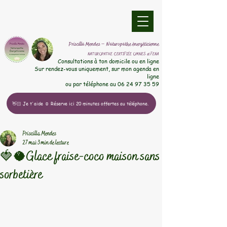
​Priscilla Mendes – Naturopathe énergéticienne
NATUROPATHE CERTIFIÉE OMNES et FENA
​Consultations à ton domicile ou en ligne
Sur rendez-vous uniquement, sur mon agenda en
ligne
ou par téléphone au
06 24 97 35 59
👋🏻 Je t'aide ☺️ Réserve ici 20 minutes offertes au téléphone.
Priscilla Mendes
27 mai
3 min de lecture
🍓🥥Glace fraise-coco maison sans
sorbetière