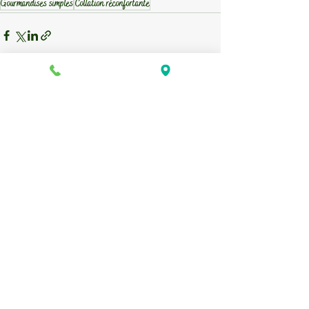
Gourmandises simples
Collation réconfortante
Voir tout
Posts récents