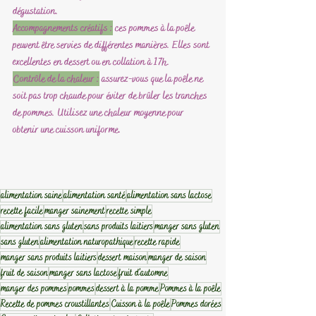
dégustation.
Accompagnements créatifs :
 ces pommes à la poêle 
peuvent être servies de différentes manières. Elles sont 
excellentes en dessert ou en collation à 17h. 
Contrôle de la chaleur :
 assurez-vous que la poêle ne 
soit pas trop chaude pour éviter de brûler les tranches 
de pommes. Utilisez une chaleur moyenne pour 
obtenir une cuisson uniforme.
alimentation saine
alimentation santé
alimentation sans lactose
recette facile
manger sainement
recette simple
alimentation sans gluten
sans produits laitiers
manger sans gluten
sans gluten
alimentation naturopathique
recette rapide
manger sans produits laitiers
dessert maison
manger de saison
fruit de saison
manger sans lactose
fruit d'automne
manger des pommes
pommes
dessert à la pomme
Pommes à la poêle
Recette de pommes croustillantes
Cuisson à la poêle
Pommes dorées