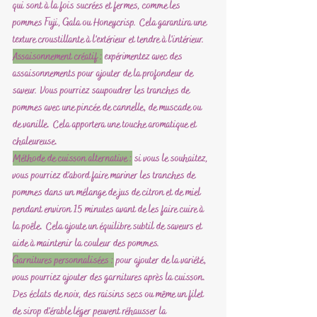
qui sont à la fois sucrées et fermes, comme les 
pommes Fuji, Gala ou Honeycrisp. Cela garantira une 
texture croustillante à l'extérieur et tendre à l'intérieur.
Assaisonnement créatif :
 expérimentez avec des 
assaisonnements pour ajouter de la profondeur de 
saveur. Vous pourriez saupoudrer les tranches de 
pommes avec une pincée de cannelle, de muscade ou 
de vanille. Cela apportera une touche aromatique et 
chaleureuse.
Méthode de cuisson alternative :
 si vous le souhaitez, 
vous pourriez d'abord faire mariner les tranches de 
pommes dans un mélange de jus de citron et de miel 
pendant environ 15 minutes avant de les faire cuire à 
la poêle. Cela ajoute un équilibre subtil de saveurs et 
aide à maintenir la couleur des pommes.
Garnitures personnalisées :
 pour ajouter de la variété, 
vous pourriez ajouter des garnitures après la cuisson. 
Des éclats de noix, des raisins secs ou même un filet 
de sirop d'érable léger peuvent réhausser la 