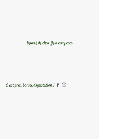
Velouté de chou-fleur curry coco
C'est prêt, bonne dégustation ! 
🥄 😉