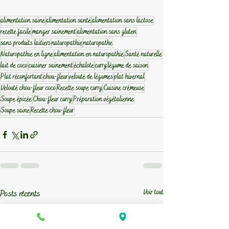
alimentation saine
alimentation santé
alimentation sans lactose
recette facile
manger sainement
alimentation sans gluten
sans produits laitiers
naturopathie
naturopathe
Naturopathie en ligne
alimentation en naturopathie
Santé naturelle
lait de coco
cuisiner sainement
échalote
curry
légume de saison
Plat réconfortant
chou-fleur
velouté de légumes
plat hivernal
Velouté chou-fleur coco
Recette soupe curry
Cuisine crémeuse
Soupe épicée
Chou-fleur curry
Préparation végétalienne
Soupe saine
Recette chou-fleur
Voir tout
Posts récents