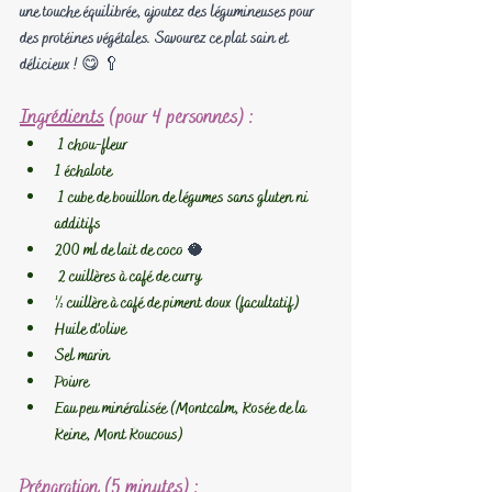
une touche équilibrée, ajoutez des légumineuses pour 
des protéines végétales. Savourez ce plat sain et 
délicieux ! 😋 🥄
Ingrédients
 (pour 4 personnes) :
 1 chou-fleur
1 échalote
 1 cube de bouillon de légumes sans gluten ni 
additifs
200 ml de lait de coco 
🥥
 2 cuillères à café de curry
½ cuillère à café de piment doux (facultatif)
Huile d'olive
Sel marin
Poivre
Eau peu minéralisée (Montcalm, Rosée de la 
Reine, Mont Roucous)
Préparation
 (5 minutes) :