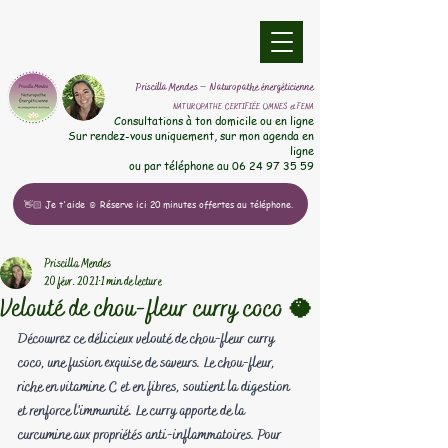
​Priscilla Mendes – Naturopathe énergéticienne
NATUROPATHE CERTIFIÉE OMNES et FENA
​Consultations à ton domicile ou en ligne
Sur rendez-vous uniquement, sur mon agenda en
ligne
ou par téléphone au
06 24 97 35 59
👋🏻 Je t'aide ☺️ Réserve ici 20 minutes offertes au téléphone.
Priscilla Mendes
20 févr. 2021
1 min de lecture
Velouté de chou-fleur curry coco 🥥
Découvrez ce délicieux velouté de chou-fleur curry 
coco, une fusion exquise de saveurs. Le chou-fleur, 
riche en vitamine C et en fibres, soutient la digestion 
et renforce l'immunité. Le curry apporte de la 
curcumine aux propriétés anti-inflammatoires. Pour 