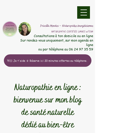
​Priscilla Mendes – Naturopathe énergéticienne
NATUROPATHE CERTIFIÉE OMNES et FENA
​Consultations à ton domicile ou en ligne
Sur rendez-vous uniquement, sur mon agenda en
ligne
ou par téléphone au
06 24 97 35 59
👋🏻 Je t'aide ☺️ Réserve ici 20 minutes offertes au téléphone.
Naturopathie en ligne :
bienvenue sur mon blog
de santé naturelle
dédié au bien-être