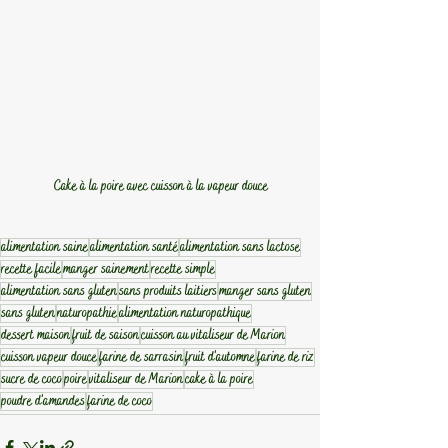
Cake à la poire avec cuisson à la vapeur douce
alimentation saine
alimentation santé
alimentation sans lactose
recette facile
manger sainement
recette simple
alimentation sans gluten
sans produits laitiers
manger sans gluten
sans gluten
naturopathie
alimentation naturopathique
dessert maison
fruit de saison
cuisson au vitaliseur de Marion
cuisson vapeur douce
farine de sarrasin
fruit d'automne
farine de riz
sucre de coco
poire
vitaliseur de Marion
cake à la poire
poudre d'amandes
farine de coco