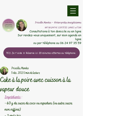
​Priscilla Mendes – Naturopathe énergéticienne
NATUROPATHE CERTIFIÉE OMNES et FENA
​Consultations à ton domicile ou en ligne
Sur rendez-vous uniquement, sur mon agenda en
ligne
ou par téléphone au
06 24 97 35 59
👋🏻 Je t'aide ☺️ Réserve ici 20 minutes offertes au téléphone.
Priscilla Mendes
5 déc. 2021
1 min de lecture
Cake à la poire avec cuisson à la
vapeur douce
Ingrédients
 : 
- 60 g de sucre de coco ou rapadura (ou autre sucre 
non raffiné) 
- 2 œufs bio