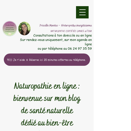
​Priscilla Mendes – Naturopathe énergéticienne
NATUROPATHE CERTIFIÉE OMNES et FENA
​Consultations à ton domicile ou en ligne
Sur rendez-vous uniquement, sur mon agenda en
ligne
ou par téléphone au
06 24 97 35 59
👋🏻 Je t'aide ☺️ Réserve ici 20 minutes offertes au téléphone.
Naturopathie en ligne :
bienvenue sur mon blog
de santé naturelle
dédié au bien-être