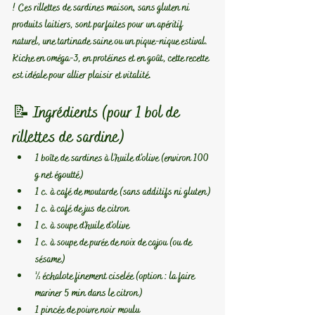
! Ces 
rillettes de sardines maison
, sans gluten ni 
produits laitiers, sont parfaites pour un apéritif 
naturel, une tartinade saine ou un pique-nique estival. 
Riche en oméga-3, en protéines et en goût, cette recette 
est idéale pour allier plaisir et vitalité.
📝 Ingrédients (pour 1 bol de 
rillettes de sardine)
1 boîte de sardines à l’huile d’olive (environ 100 
g net égoutté)
1 c. à café de moutarde (sans additifs ni gluten)
1 c. à café de jus de citron
1 c. à soupe d’huile d’olive
1 c. à soupe de purée de noix de cajou (ou de 
sésame)
½ échalote finement ciselée (option : la faire 
mariner 5 min dans le citron)
1 pincée de poivre noir moulu