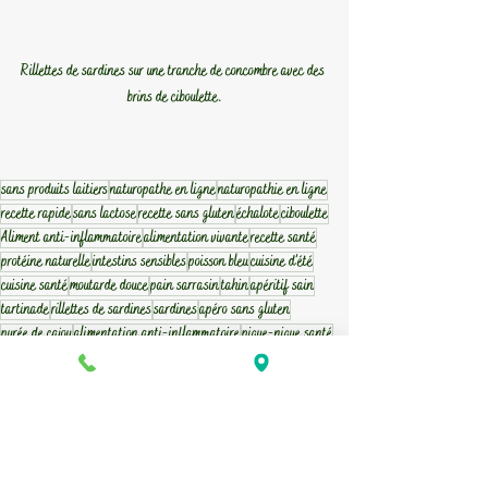
Rillettes de sardines sur une tranche de concombre avec des 
brins de ciboulette.
sans produits laitiers
naturopathe en ligne
naturopathie en ligne
recette rapide
sans lactose
recette sans gluten
échalote
ciboulette
Aliment anti-inflammatoire
alimentation vivante
recette santé
protéine naturelle
intestins sensibles
poisson bleu
cuisine d’été
cuisine santé
moutarde douce
pain sarrasin
tahin
apéritif sain
tartinade
rillettes de sardines
sardines
apéro sans gluten
purée de cajou
alimentation anti-inflammatoire
pique-nique santé
idée apéro
oméga-3
recette d'été