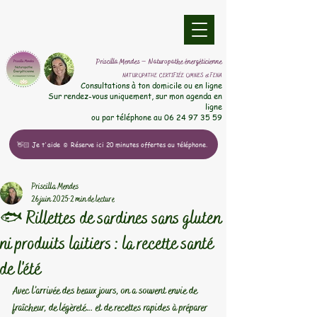
​Priscilla Mendes – Naturopathe énergéticienne
NATUROPATHE CERTIFIÉE OMNES et FENA
​Consultations à ton domicile ou en ligne
Sur rendez-vous uniquement, sur mon agenda en
ligne
ou par téléphone au
06 24 97 35 59
👋🏻 Je t'aide ☺️ Réserve ici 20 minutes offertes au téléphone.
Priscilla Mendes
26 juin 2025
2 min de lecture
🐟 Rillettes de sardines sans gluten
ni produits laitiers : la recette santé
de l'été
Avec l’arrivée des beaux jours, on a souvent envie de 
fraîcheur, de légèreté… et de recettes rapides à préparer 