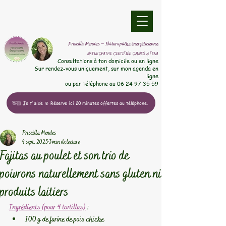
​Priscilla Mendes – Naturopathe énergéticienne
NATUROPATHE CERTIFIÉE OMNES et FENA
​Consultations à ton domicile ou en ligne
Sur rendez-vous uniquement, sur mon agenda en
ligne
ou par téléphone au
06 24 97 35 59
👋🏻 Je t'aide ☺️ Réserve ici 20 minutes offertes au téléphone.
Priscilla Mendes
9 sept. 2023
3 min de lecture
Fajitas au poulet et son trio de
poivrons naturellement sans gluten ni
produits laitiers
Ingrédients (pour 4 tortillas)
 :
100 g de farine de pois chiche