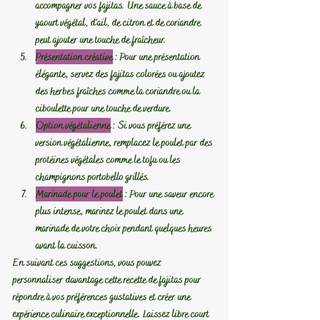
accompagner vos fajitas. Une sauce à base de 
yaourt végétal, d'ail, de citron et de coriandre 
peut ajouter une touche de fraîcheur.
Présentation créative
 :
 Pour une présentation 
élégante, servez des fajitas colorées ou ajoutez 
des herbes fraîches comme la coriandre ou la 
ciboulette pour une touche de verdure.
Option végétalienne
 :
 Si vous préférez une 
version végétalienne, remplacez le poulet par des 
protéines végétales comme le tofu ou les 
champignons portobello grillés.
Marinade pour le poulet
 :
 Pour une saveur encore 
plus intense, marinez le poulet dans une 
marinade de votre choix pendant quelques heures 
avant la cuisson.
En suivant ces suggestions, vous pouvez 
personnaliser davantage cette recette de fajitas pour 
répondre à vos préférences gustatives et créer une 
expérience culinaire exceptionnelle. Laissez libre court 