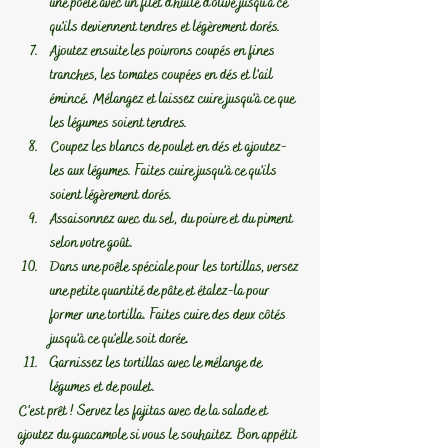
une poêle avec un filet d'huile d'olive jusqu'à ce 
qu'ils deviennent tendres et légèrement dorés.
Ajoutez ensuite les poivrons coupés en fines 
tranches, les tomates coupées en dés et l'ail 
émincé. Mélangez et laissez cuire jusqu'à ce que 
les légumes soient tendres.
Coupez les blancs de poulet en dés et ajoutez-
les aux légumes. Faites cuire jusqu'à ce qu'ils 
soient légèrement dorés.
Assaisonnez avec du sel, du poivre et du piment 
selon votre goût.
Dans une poêle spéciale pour les tortillas, versez 
une petite quantité de pâte et étalez-la pour 
former une tortilla. Faites cuire des deux côtés 
jusqu'à ce qu'elle soit dorée.
Garnissez les tortillas avec le mélange de 
légumes et de poulet.
C'est prêt ! Servez les fajitas avec de la salade et 
ajoutez du guacamole si vous le souhaitez. Bon appétit 