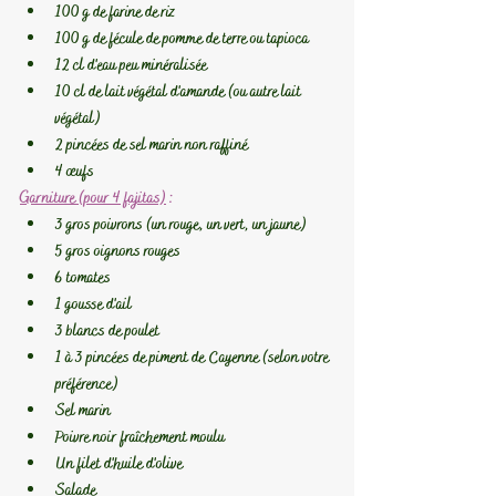
100 g de farine de riz
100 g de fécule de pomme de terre ou tapioca
12 cl d'eau peu minéralisée
10 cl de lait végétal d'amande (ou autre lait 
végétal)
2 pincées de sel marin non raffiné
4 œufs
Garniture (pour 4 fajitas)
 :
3 gros poivrons (un rouge, un vert, un jaune)
5 gros oignons rouges
6 tomates
1 gousse d'ail
3 blancs de poulet
1 à 3 pincées de piment de Cayenne (selon votre 
préférence)
Sel marin
Poivre noir fraîchement moulu
Un filet d'huile d'olive
Salade