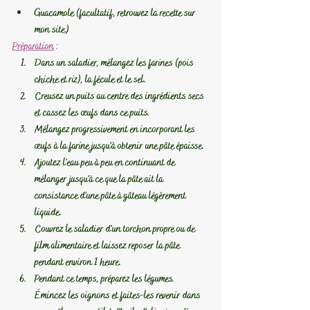
Guacamole (facultatif, retrouvez la recette sur 
mon site)
Préparation
 :
Dans un saladier, mélangez les farines (pois 
chiche et riz), la fécule et le sel.
Creusez un puits au centre des ingrédients secs 
et cassez les œufs dans ce puits.
Mélangez progressivement en incorporant les 
œufs à la farine jusqu'à obtenir une pâte épaisse.
Ajoutez l'eau peu à peu en continuant de 
mélanger jusqu'à ce que la pâte ait la 
consistance d'une pâte à gâteau légèrement 
liquide.
Couvrez le saladier d'un torchon propre ou de 
film alimentaire et laissez reposer la pâte 
pendant environ 1 heure.
Pendant ce temps, préparez les légumes. 
Émincez les oignons et faites-les revenir dans 